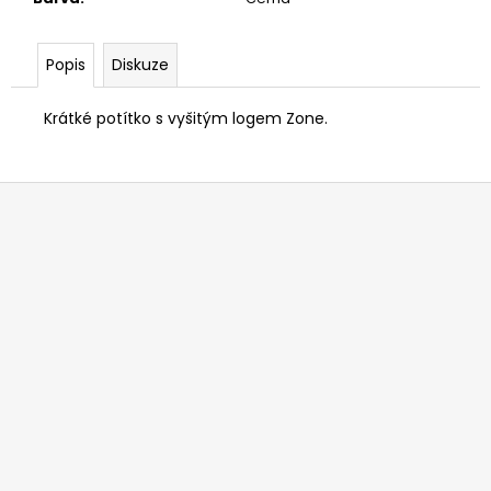
č
u
j
Popis
Diskuze
e
m
Krátké potítko s vyšitým logem Zone.
e
Z
á
p
a
t
í