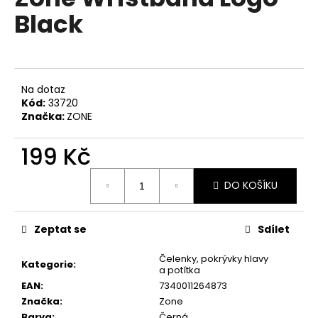
je
a
Black
0,0
z
j
5
í
hvězdiček.
t
?
Na dotaz
Kód:
33720
Značka:
ZONE
199 Kč
HLEDAT
Měrná
DO KOŠÍKU
cena:
D
Zeptat se
Sdílet
o
p
Čelenky, pokrývky hlavy
Kategorie
:
a potítka
o
EAN
:
7340011264873
r
Značka
:
Zone
u
Barva
:
Černá