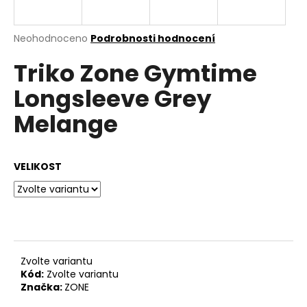
a
j
Průměrné
Neohodnoceno
Podrobnosti hodnocení
í
hodnocení
Triko Zone Gymtime
produktu
t
je
?
Longsleeve Grey
0,0
z
Melange
5
hvězdiček.
HLEDAT
VELIKOST
D
o
p
Zvolte variantu
o
Kód:
Zvolte variantu
r
Značka:
ZONE
u