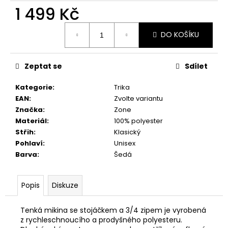
č
1 499 Kč
u
j
Měrná
e
DO KOŠÍKU
cena:
m
e
Zeptat se
Sdílet
Kategorie
:
Trika
EAN
:
Zvolte variantu
Značka
:
Zone
Materiál
:
100% polyester
Střih
:
Klasický
Pohlaví
:
Unisex
Barva
:
Šedá
Popis
Diskuze
Tenká mikina se stojáčkem a 3/4 zipem je vyrobená
z rychleschnoucího a prodyšného polyesteru.