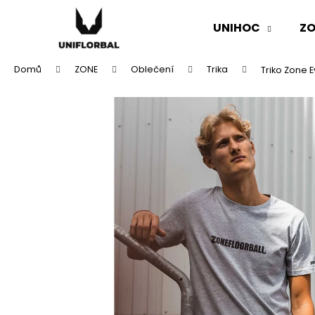
K
Přejít
na
o
UNIHOC
ZO
obsah
Zpět
Zpět
š
do
do
í
Domů
ZONE
Oblečení
Trika
Triko Zone 
k
obchodu
obchodu