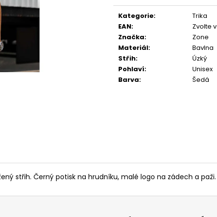
cena:
Kategorie
:
Trika
EAN
:
Zvolte 
Značka
:
Zone
Materiál
:
Bavlna
Střih
:
Úzký
Pohlaví
:
Unisex
Barva
:
Šedá
ený střih. Černý potisk na hrudníku, malé logo na zádech a paži.