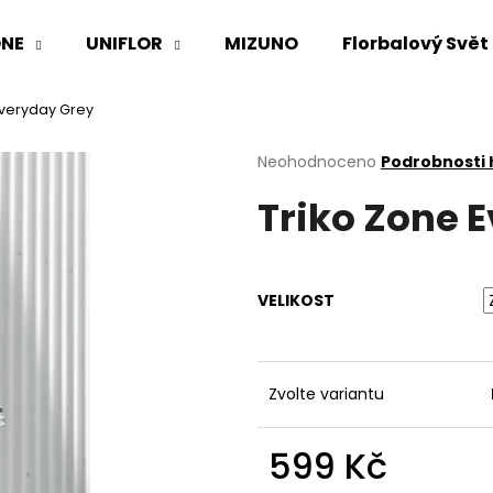
NE
UNIFLOR
MIZUNO
Florbalový Svět
Everyday Grey
Co potřebujete najít?
Průměrné
Neohodnoceno
Podrobnosti
hodnocení
Triko Zone 
produktu
HLEDAT
je
0,0
z
5
Doporučujeme
VELIKOST
hvězdiček.
Zvolte variantu
599 Kč
Měrná