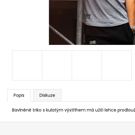
Popis
Diskuze
Bavlněné triko s kulatým výstřihem má užší lehce prodlouž
Z
á