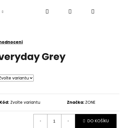
Hledat
Přihlášení
Nákupní
košík
 hodnocení
Everyday Grey
Kód:
Zvolte variantu
Značka:
ZONE
DO KOŠÍKU