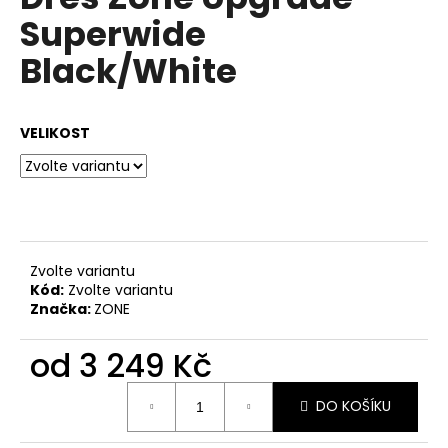
je
a
Superwide
0,0
z
j
Black/White
5
í
hvězdiček.
t
?
VELIKOST
HLEDAT
Zvolte variantu
Kód:
Zvolte variantu
Značka:
ZONE
D
o
od
3 249 Kč
p
o
Měrná
r
DO KOŠÍKU
cena:
u