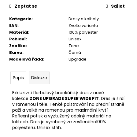
č
Zeptat se
Sdílet
u
j
Kategorie
:
Dresy a kalhoty
e
EAN
:
Zvolte variantu
m
Materiál
:
100% polyester
e
Pohlaví
:
Unisex
Značka
:
Zone
Barva
:
Černá
Modelová řada
:
Upgrade
Popis
Diskuze
Exkluzivní florbalový brankářský dres z nové
kolekce
ZONE UPGRADE SUPER WIDE FIT
. Dres je širší
v ramenou i těle. Tenké polstrování na přední straně
paží a velké na ramenou pro maximální krytí.
Reflexní potisk a vyztužený odolný materiál na
loktech. Dres je vyrobený ze zesíleného
100%
polyesteru. Unisex střih.