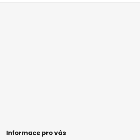
Z
á
p
a
t
í
Informace pro vás