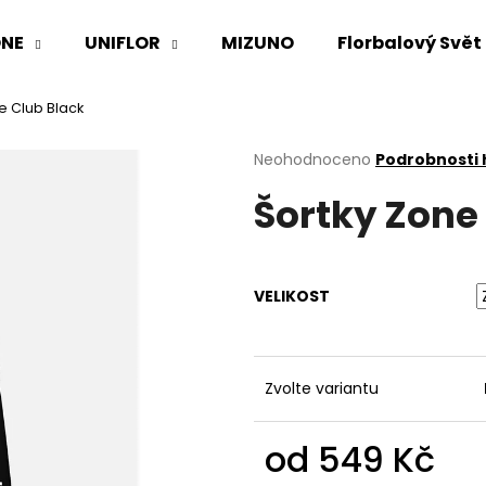
NE
UNIFLOR
MIZUNO
Florbalový Svět
e Club Black
Co potřebujete najít?
Průměrné
Neohodnoceno
Podrobnosti
hodnocení
Šortky Zone
produktu
HLEDAT
je
0,0
z
5
Doporučujeme
VELIKOST
hvězdiček.
Zvolte variantu
od
549 Kč
Měrná