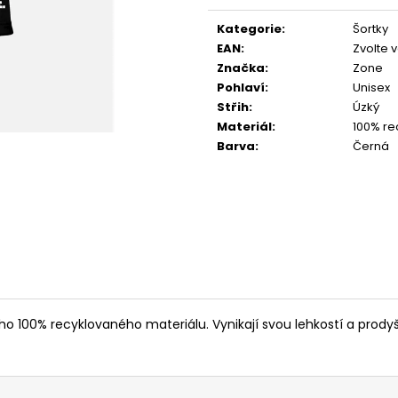
cena:
Kategorie
:
Šortky
EAN
:
Zvolte 
Značka
:
Zone
Pohlaví
:
Unisex
Střih
:
Úzký
Materiál
:
100% re
Barva
:
Černá
o 100% recyklovaného materiálu. Vynikají svou lehkostí a prodyšn