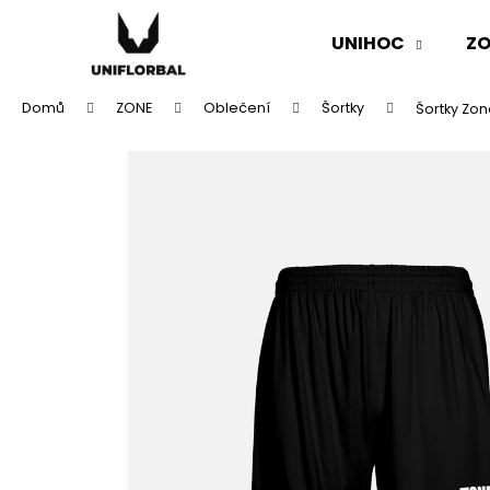
K
Přejít
na
o
UNIHOC
ZO
obsah
Zpět
Zpět
š
do
do
í
Domů
ZONE
Oblečení
Šortky
Šortky Zon
k
obchodu
obchodu