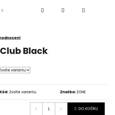
Hledat
Přihlášení
Nákupní
košík
 hodnocení
 Club Black
Kód:
Zvolte variantu
Značka:
ZONE
DO KOŠÍKU