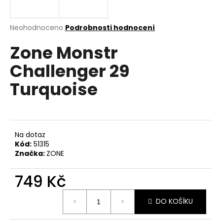
a
j
Průměrné
Neohodnoceno
Podrobnosti hodnocení
í
hodnocení
Zone Monstr
produktu
t
je
?
Challenger 29
0,0
z
Turquoise
5
hvězdiček.
HLEDAT
Na dotaz
Kód:
51315
Značka:
ZONE
D
o
749 Kč
p
o
Měrná
r
DO KOŠÍKU
cena:
u