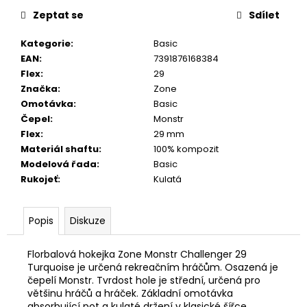
č
u
Zeptat se
Sdílet
j
Kategorie
:
Basic
e
EAN
:
7391876168384
m
Flex
:
29
e
Značka
:
Zone
Omotávka
:
Basic
Čepel
:
Monstr
Flex
:
29 mm
Materiál shaftu
:
100% kompozit
Modelová řada
:
Basic
Rukojeť
:
Kulatá
Popis
Diskuze
Florbalová hokejka Zone Monstr Challenger 29
Turquoise je určená rekreačním hráčům. Osazená je
čepelí Monstr. Tvrdost hole je střední, určená pro
většinu hráčů a hráček. Základní omotávka
absorbující pot a kulaté držení v klasické šířce.