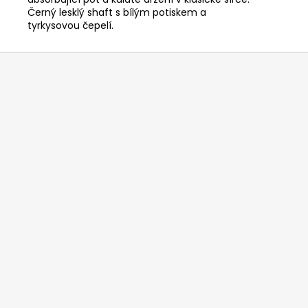
Černý lesklý shaft s bílým potiskem a
tyrkysovou čepelí.
Z
á
p
a
t
í