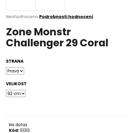
a
j
Průměrné
Neohodnoceno
Podrobnosti hodnocení
í
hodnocení
Zone Monstr
produktu
t
je
?
Challenger 29 Coral
0,0
z
5
hvězdiček.
STRANA
HLEDAT
VELIKOST
D
o
p
o
r
Na dotaz
u
Kód:
51313