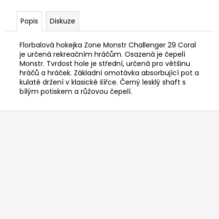
Popis
Diskuze
Florbalová hokejka Zone Monstr Challenger 29 Coral
je určená rekreačním hráčům. Osazená je čepelí
Monstr. Tvrdost hole je střední, určená pro většinu
hráčů a hráček. Základní omotávka absorbující pot a
kulaté držení v klasické šířce. Černý lesklý shaft s
bílým potiskem a růžovou čepelí.
Z
á
p
a
t
í