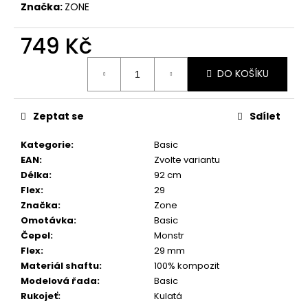
č
Značka:
ZONE
u
j
749 Kč
e
m
Měrná
DO KOŠÍKU
e
cena:
Zeptat se
Sdílet
Kategorie
:
Basic
EAN
:
Zvolte variantu
Délka
:
92 cm
Flex
:
29
Značka
:
Zone
Omotávka
:
Basic
Čepel
:
Monstr
Flex
:
29 mm
Materiál shaftu
:
100% kompozit
Modelová řada
:
Basic
Rukojeť
:
Kulatá