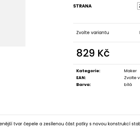
STRANA
Zvolte variantu
829 Kč
Měrná
cena:
Kategorie
:
Maker
EAN
:
Zvolte 
Barva
:
bílá
nější tvar čepele a zesílenou část patky s novou konstrukcí stab