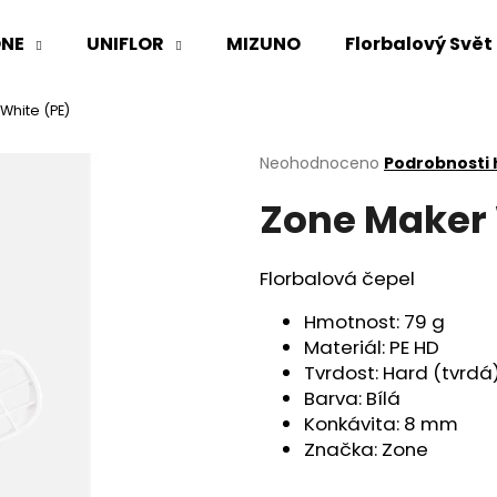
NE
UNIFLOR
MIZUNO
Florbalový Svět
White (PE)
Co potřebujete najít?
Průměrné
Neohodnoceno
Podrobnosti
hodnocení
Zone Maker 
produktu
HLEDAT
je
0,0
z
Florbalová čepel
5
Doporučujeme
hvězdiček.
Hmotnost:
79 g
Materiál:
PE HD
Tvrdost:
Hard (tvrdá
Barva:
Bílá
Konkávita:
8 mm
Značka: Zone