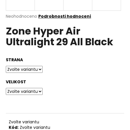
a
j
Průměrné
Neohodnoceno
Podrobnosti hodnocení
í
hodnocení
Zone Hyper Air
produktu
t
je
?
Ultralight 29 All Black
0,0
z
5
hvězdiček.
STRANA
HLEDAT
VELIKOST
D
o
p
o
r
Zvolte variantu
u
Kód:
Zvolte variantu