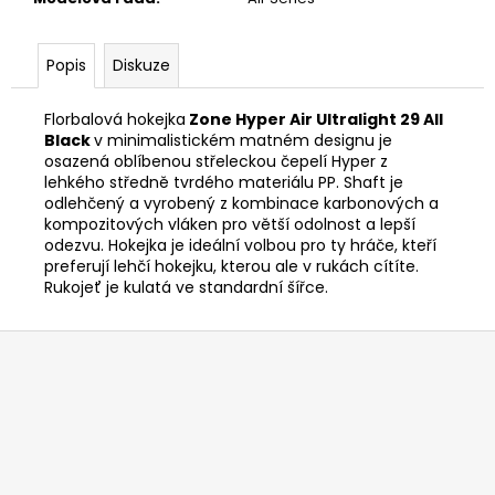
Popis
Diskuze
Florbalová hokejka
Zone Hyper Air Ultralight 29 All
Black
v minimalistickém matném designu je
osazená oblíbenou střeleckou čepelí Hyper z
lehkého středně tvrdého materiálu PP. Shaft je
odlehčený a vyrobený z kombinace karbonových a
kompozitových vláken pro větší odolnost a lepší
odezvu. Hokejka je ideální volbou pro ty hráče, kteří
preferují lehčí hokejku, kterou ale v rukách cítíte.
Rukojeť je kulatá ve standardní šířce.
Z
á
p
a
t
í