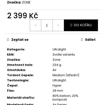
č
Značka:
ZONE
u
j
2 399 Kč
e
m
Měrná
DO KOŠÍKU
e
cena:
Zeptat se
Sdílet
Kategorie
:
Ultralight
EAN
:
Zvolte variantu
Značka
:
Zone
Hmotnost hole
:
234 g
Omotávka
:
Air
Tvrdost čepele
:
Medium (střední)
Technologie
:
Ultralight
Čepel
:
Hyper
Flex
:
29 mm
80% karbon, 20%
Materiál shaftu
:
kompozit
Modelová řada
:
Air Series