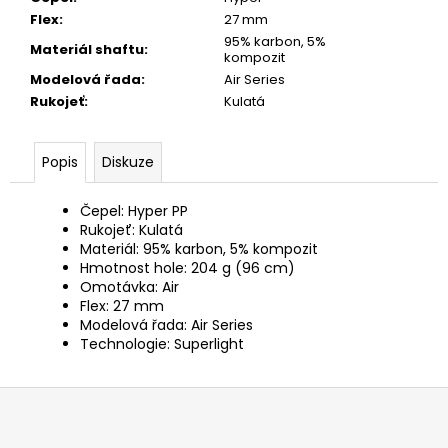
Flex
:
27 mm
95% karbon, 5%
Materiál shaftu
:
kompozit
Modelová řada
:
Air Series
Rukojeť
:
Kulatá
Popis
Diskuze
Čepel:
Hyper PP
Rukojeť:
Kulatá
Materiál:
95% karbon, 5% kompozit
Hmotnost hole: 204 g (96 cm)
Omotávka:
Air
Flex:
27 mm
Modelová řada:
Air Series
Technologie:
Superlight
Z
á