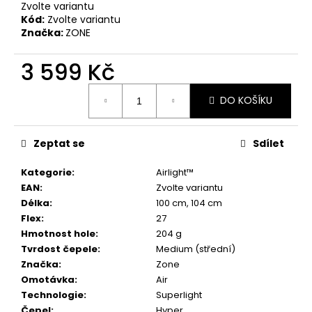
č
Zvolte variantu
u
Kód:
Zvolte variantu
j
Značka:
ZONE
e
m
3 599 Kč
e
Měrná
DO KOŠÍKU
cena:
Zeptat se
Sdílet
Kategorie
:
Airlight™
EAN
:
Zvolte variantu
Délka
:
100 cm, 104 cm
Flex
:
27
Hmotnost hole
:
204 g
Tvrdost čepele
:
Medium (střední)
Značka
:
Zone
Omotávka
:
Air
Technologie
:
Superlight
Čepel
:
Hyper