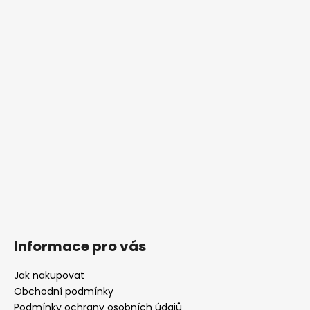
p
a
t
í
Informace pro vás
Jak nakupovat
Obchodní podmínky
Podmínky ochrany osobních údajů