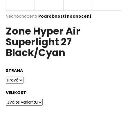
a
j
Průměrné
Neohodnoceno
Podrobnosti hodnocení
í
hodnocení
Zone Hyper Air
produktu
t
je
?
Superlight 27
0,0
z
Black/Cyan
5
hvězdiček.
HLEDAT
STRANA
D
VELIKOST
o
p
o
r
u