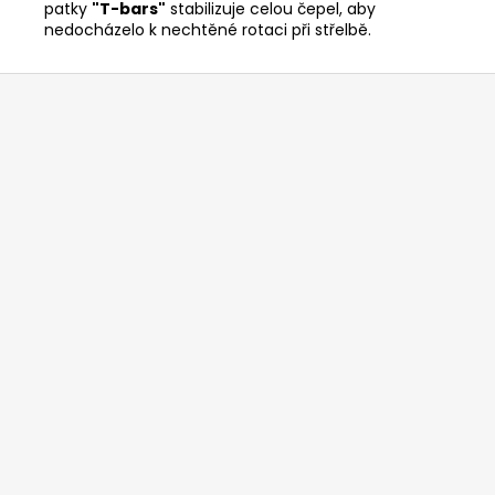
patky
"T-bars"
stabilizuje celou čepel, aby
nedocházelo k nechtěné rotaci při střelbě.
Z
á
p
a
t
í