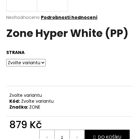
a
j
Průměrné
Neohodnoceno
Podrobnosti hodnocení
í
hodnocení
Zone Hyper White (PP)
produktu
t
je
?
0,0
z
STRANA
5
hvězdiček.
HLEDAT
Zvolte variantu
D
Kód:
Zvolte variantu
o
Značka:
ZONE
p
o
879 Kč
r
u
Měrná
DO KOŠÍKU
cena: