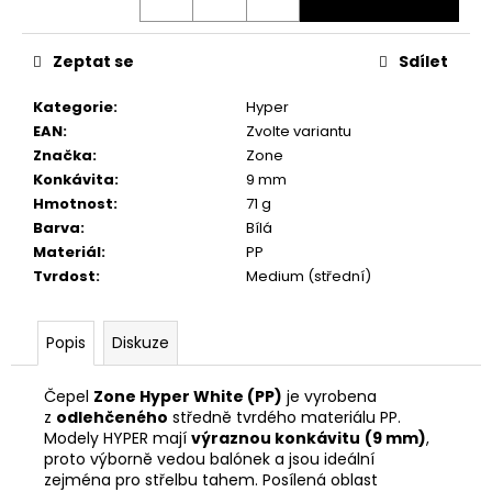
č
u
j
Zeptat se
Sdílet
e
m
Kategorie
:
Hyper
e
EAN
:
Zvolte variantu
Značka
:
Zone
Konkávita
:
9 mm
Hmotnost
:
71 g
Barva
:
Bílá
Materiál
:
PP
Tvrdost
:
Medium (střední)
Popis
Diskuze
Čepel
Zone Hyper White (PP)
je vyrobena
z
odlehčeného
středně tvrdého materiálu PP.
Modely HYPER mají
výraznou konkávitu
(9 mm)
,
proto výborně vedou balónek a jsou ideální
zejména pro střelbu tahem. Posílená oblast