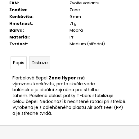
č
EAN
:
Zvolte variantu
u
Značka
:
Zone
j
Konkávita
:
9 mm
e
Hmotnost
:
71 g
m
Barva
:
Modrá
e
Materiál
:
PP
Tvrdost
:
Medium (střední)
Popis
Diskuze
Florbalová čepel
Zone Hyper
má
výraznou konkávitu, proto skvěle vede
balónek a je ideální zejména pro střelbu
tahem. Posílená oblast patky T-bars stabilizuje
celou čepel. Nedochází k nechtěné rotaci při střelbě.
Vyrobená je z odlehčeného plastu Air Soft Feel (PP)
a je středně tvrdá.
Z
á