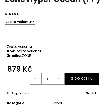
je
a
0,0
z
j
STRANA
5
í
hvězdiček.
t
?
Zvolte variantu
Kód:
Zvolte variantu
HLEDAT
Značka:
ZONE
879 Kč
D
Měrná
DO KOŠÍKU
cena:
o
p
o
Zeptat se
Sdílet
r
u
Kategorie
:
Hyper