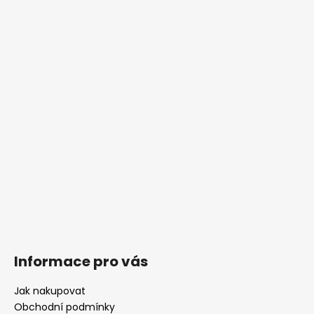
p
a
t
í
Informace pro vás
Jak nakupovat
Obchodní podmínky