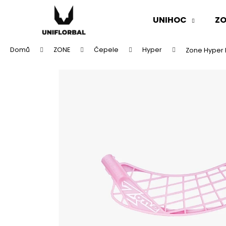
K
Přejít
na
o
UNIHOC
ZO
obsah
Zpět
Zpět
š
do
do
í
Domů
ZONE
Čepele
Hyper
Zone Hyper I
k
obchodu
obchodu