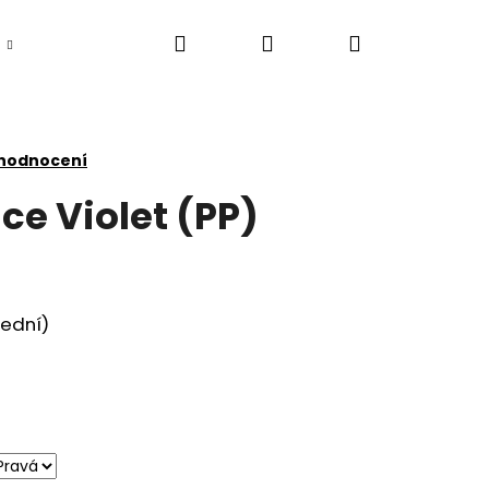
Hledat
Přihlášení
Nákupní
košík
 hodnocení
ce Violet (PP)
ední)