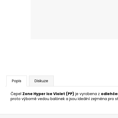
Popis
Diskuze
Čepel
Zone Hyper Ice Violet (PP)
je vyrobena z
odlehče
proto výborně vedou balónek a jsou ideální zejména pro s
Z