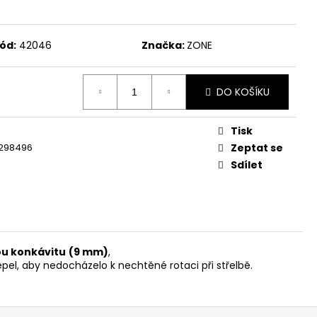
ód:
42046
Značka:
ZONE
DO KOŠÍKU
Tisk
1298496
Zeptat se
Sdílet
u konkávitu
(9 mm)
,
epel, aby nedocházelo k nechtěné rotaci při střelbě.