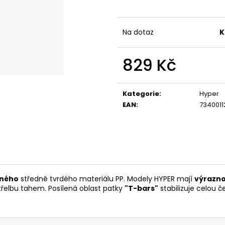
Na dotaz
K
829 Kč
Měrná
cena:
Kategorie
:
Hyper
EAN
:
734001
ného
středně tvrdého materiálu PP. Modely HYPER mají
výrazno
třelbu tahem. Posílená oblast patky
"T-bars"
stabilizuje celou č