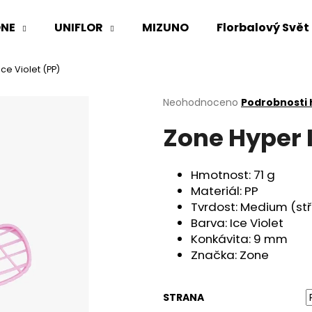
NE
UNIFLOR
MIZUNO
Florbalový Svět
ce Violet (PP)
Co potřebujete najít?
Průměrné
Neohodnoceno
Podrobnosti
hodnocení
Zone Hyper I
produktu
HLEDAT
je
0,0
z
Hmotnost:
71 g
5
Doporučujeme
Materiál:
PP
hvězdiček.
Tvrdost:
Medium (stř
Barva:
Ice Violet
Konkávita:
9 mm
Značka: Zone
STRANA