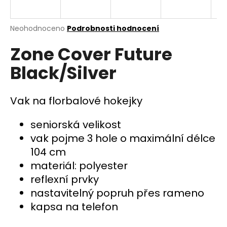
a
j
Průměrné
Neohodnoceno
Podrobnosti hodnocení
í
hodnocení
Zone Cover Future
produktu
t
je
?
Black/Silver
0,0
z
5
hvězdiček.
Vak na florbalové hokejky
HLEDAT
seniorská velikost
vak pojme 3 hole o maximální délce
104 cm
D
materiál: polyester
o
reflexní prvky
p
nastavitelný popruh přes rameno
o
r
kapsa na telefon
u