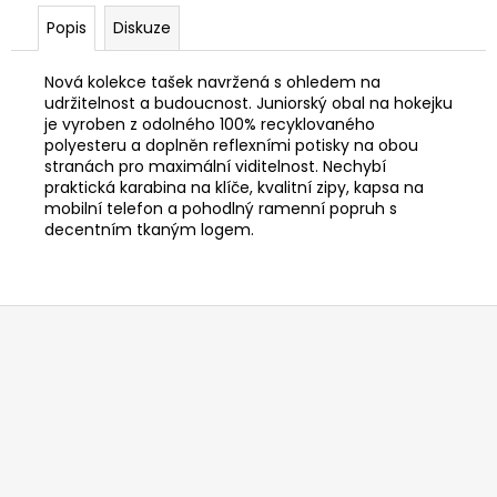
Popis
Diskuze
Nová kolekce tašek navržená s ohledem na
udržitelnost a budoucnost. Juniorský obal na hokejku
je vyroben z odolného 100% recyklovaného
polyesteru a doplněn reflexními potisky na obou
stranách pro maximální viditelnost. Nechybí
praktická karabina na klíče, kvalitní zipy, kapsa na
mobilní telefon a pohodlný ramenní popruh s
decentním tkaným logem.
Z
á
p
a
t
í