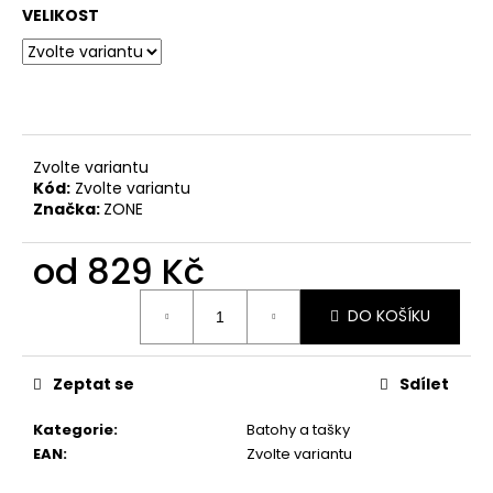
č
VELIKOST
u
j
e
m
e
Zvolte variantu
Kód:
Zvolte variantu
Značka:
ZONE
od
829 Kč
Měrná
DO KOŠÍKU
cena:
Zeptat se
Sdílet
Kategorie
:
Batohy a tašky
EAN
:
Zvolte variantu