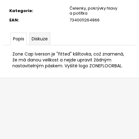
č
u
Čelenky, pokrývky hlavy
Kategorie
:
a potítka
j
EAN
:
7340011264866
e
m
e
Popis
Diskuze
Zone Cap Iverson je "fitted" kšiltovka, což znamená,
že má danou velikost a nejde upravit žádným
nastavitelným páskem. Vyšité logo ZONEFLOORBAL.
Z
á
p
a
t
í