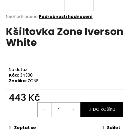
a
j
Průměrné
Neohodnoceno
Podrobnosti hodnocení
í
hodnocení
Kšiltovka Zone Iverson
produktu
t
je
?
White
0,0
z
5
hvězdiček.
HLEDAT
Na dotaz
Kód:
34330
Značka:
ZONE
D
443 Kč
o
Měrná
p
DO KOŠÍKU
cena:
o
r
u
Zeptat se
Sdílet