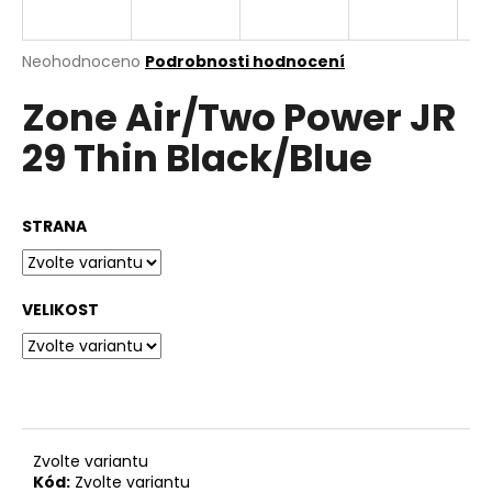
a
j
Průměrné
Neohodnoceno
Podrobnosti hodnocení
í
hodnocení
Zone Air/Two Power JR
produktu
t
je
?
29 Thin Black/Blue
0,0
z
5
hvězdiček.
STRANA
HLEDAT
VELIKOST
D
o
p
o
r
Zvolte variantu
u
Kód:
Zvolte variantu