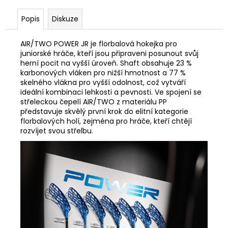
Popis
Diskuze
AIR/TWO POWER JR je florbalová hokejka pro
juniorské hráče, kteří jsou připraveni posunout svůj
herní pocit na vyšší úroveň. Shaft obsahuje 23 %
karbonových vláken pro nižší hmotnost a 77 %
skelného vlákna pro vyšší odolnost, což vytváří
ideální kombinaci lehkosti a pevnosti. Ve spojení se
střeleckou čepelí AIR/TWO z materiálu PP
představuje skvělý první krok do elitní kategorie
florbalových holí, zejména pro hráče, kteří chtějí
rozvíjet svou střelbu.