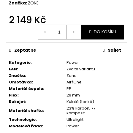
č
Značka:
ZONE
u
j
2 149 Kč
e
m
Měrná
DO KOŠÍKU
e
cena:
Zeptat se
Sdílet
Kategorie
:
Power
EAN
:
Zvolte variantu
Značka
:
Zone
Omotávka
:
Air/One
Materiál čepele
:
PP
Flex
:
29 mm
Rukojeť
:
Kulatá (tenká)
23% karbon, 77
Materiál shaftu
:
kompozit
Technologie
:
Ultralight
Modelová řada
:
Power