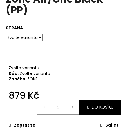
je
a
(PP)
0,0
z
j
5
í
hvězdiček.
STRANA
t
?
HLEDAT
Zvolte variantu
Kód:
Zvolte variantu
Značka:
ZONE
D
879 Kč
o
Měrná
p
DO KOŠÍKU
cena:
o
r
u
Zeptat se
Sdílet