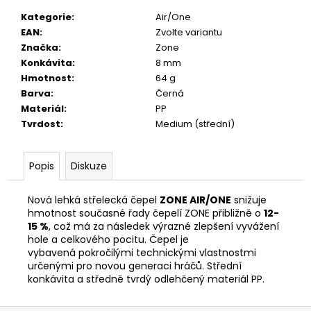
č
u
Kategorie
:
Air/One
j
EAN
:
Zvolte variantu
e
Značka
:
Zone
m
Konkávita
:
8 mm
e
Hmotnost
:
64 g
Barva
:
Černá
Materiál
:
PP
Tvrdost
:
Medium (střední)
Popis
Diskuze
Nová lehká střelecká čepel
ZONE AIR/ONE
snižuje
hmotnost současné řady čepelí ZONE přibližně o
12-
15 %
, což má za následek výrazné zlepšení vyvážení
hole a celkového pocitu. Čepel je
vybavená pokročilými technickými vlastnostmi
určenými pro novou generaci hráčů. Střední
konkávita a středně tvrdý odlehčený materiál PP.