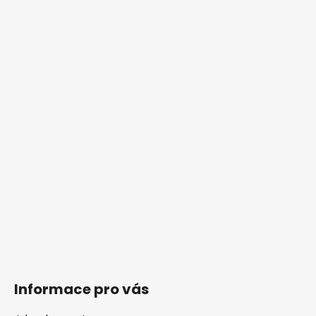
Z
á
p
a
t
í
Informace pro vás