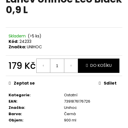
je
a
0,9 L
0,0
z
j
5
í
hvězdiček.
t
?
Skladem
(>5 ks)
Kód:
24233
Značka:
UNIHOC
179 Kč
DO KOŠÍKU
HLEDAT
Měrná
cena:
Zeptat se
Sdílet
D
Kategorie
:
Ostatní
o
EAN
:
7391876176726
p
Značka
:
Unihoc
o
Barva
:
Černá
r
Objem
:
900 ml
u