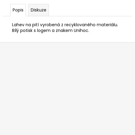
č
u
Popis
Diskuze
j
e
Lahev na pití vyrobená z recyklovaného materiálu.
m
Bílý potisk s logem a znakem Unihoc.
e
Z
á
p
a
t
í