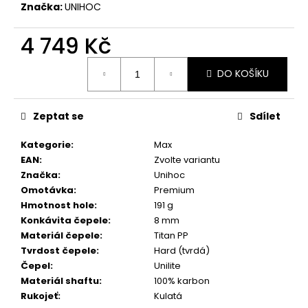
č
Značka:
UNIHOC
u
j
4 749 Kč
e
m
Měrná
DO KOŠÍKU
e
cena:
Zeptat se
Sdílet
Kategorie
:
Max
EAN
:
Zvolte variantu
Značka
:
Unihoc
Omotávka
:
Premium
Hmotnost hole
:
191 g
Konkávita čepele
:
8 mm
Materiál čepele
:
Titan PP
Tvrdost čepele
:
Hard (tvrdá)
Čepel
:
Unilite
Materiál shaftu
:
100% karbon
Rukojeť
:
Kulatá