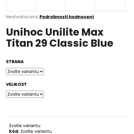
a
j
Průměrné
Neohodnoceno
Podrobnosti hodnocení
í
hodnocení
Unihoc Unilite Max
produktu
t
je
?
Titan 29 Classic Blue
0,0
z
5
hvězdiček.
STRANA
HLEDAT
VELIKOST
D
o
p
o
r
Zvolte variantu
u
Kód:
Zvolte variantu