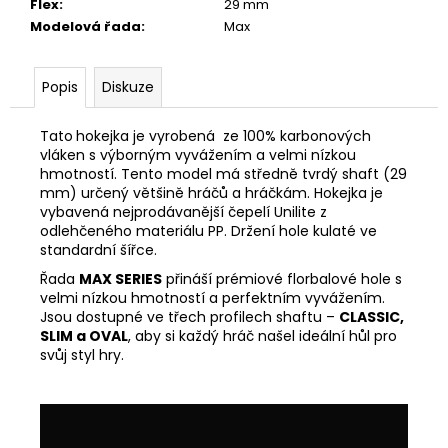
Flex
:
29 mm
Modelová řada
:
Max
Popis
Diskuze
Tato
hokejka je vyrobená ze 100% karbonových
vláken s výborným vyvážením a velmi nízkou
hmotností.
Tento model
má středně tvrdý shaft (29
mm) určený většině hráčů a hráčkám. Hokejka je
vybavená nejprodávanější čepelí Unilite z
odlehčeného materiálu PP. Držení hole kulaté ve
standardní šířce.
Řada
MAX SERIES
přináší prémiové florbalové hole s
velmi nízkou hmotností a perfektním vyvážením.
Jsou dostupné ve třech profilech shaftu –
CLASSIC,
SLIM a OVAL
, aby si každý hráč našel ideální hůl pro
svůj styl hry.