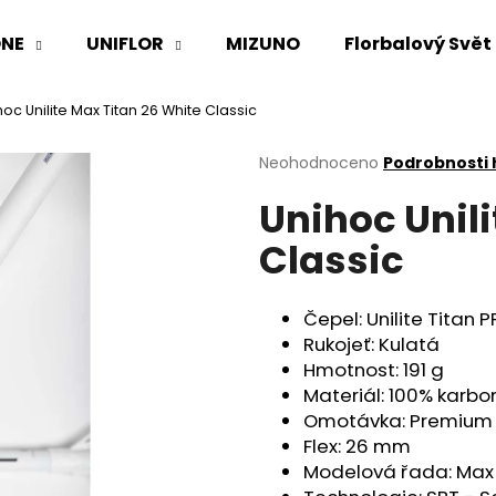
NE
UNIFLOR
MIZUNO
Florbalový Svět
hoc Unilite Max Titan 26 White Classic
Co potřebujete najít?
Průměrné
Neohodnoceno
Podrobnosti
hodnocení
Unihoc Unili
produktu
HLEDAT
je
Classic
0,0
z
5
Doporučujeme
hvězdiček.
Čepel:
Unilite Titan P
Rukojeť:
Kulatá
Hmotnost:
191 g
Materiál:
100% karbo
Omotávka:
Premium
Flex:
26 mm
Modelová řada:
Max