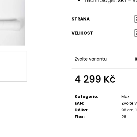
Technologie:
SBT - S
STRANA
VELIKOST
Zvolte variantu
4 299 Kč
Měrná
cena:
Kategorie
:
Max
EAN
:
Zvolte 
Délka
:
96 cm, 
Flex
:
26