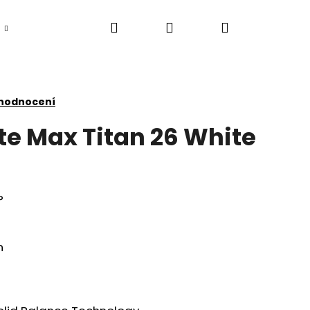
Hledat
Přihlášení
Nákupní
košík
 hodnocení
te Max Titan 26 White
P
n