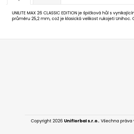
UNILITE MAX 26 CLASSIC EDITION je špičková hůl s vynikaj
průměru 25,2 mm, což je klasická velikost rukojeti Unihoc
Z
á
p
a
t
í
Copyright 2026
Uniflorbal s.r.o.
. Všechna práva