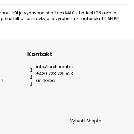
arbonu. Hůl je vybavena shaftem MAX s tvrdostí 26 mm o
í pro střelbu i přihrávky a je vyrobena z materiálu TITAN PP.
Kontakt
info
@
uniflorbal.cz
+420 728 725 523
ch
uniflorbal
Vytvořil Shoptet