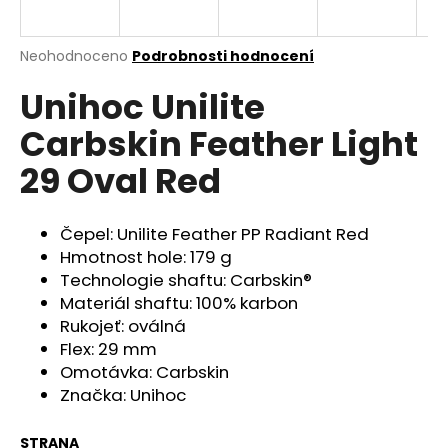
a
j
Průměrné
Neohodnoceno
Podrobnosti hodnocení
í
hodnocení
Unihoc Unilite
produktu
t
je
?
Carbskin Feather Light
0,0
z
29 Oval Red
5
hvězdiček.
Čepel: Unilite Feather PP Radiant Red
HLEDAT
Hmotnost hole: 179 g
Technologie shaftu: Carbskin®
Materiál shaftu: 100% karbon
D
Rukojeť: oválná
o
Flex: 29 mm
p
Omotávka: Carbskin
o
Značka: Unihoc
r
u
STRANA