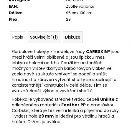
EAN
:
Zvolte variantu
Délka
:
96 cm, 100 cm
Flex
:
29
Popis
Související (1)
Diskuze
Florbalové hokejky z modelové řady
CARBSKIN®
jsou
mezi hráči velmi oblíbené a jsou špičkou mezi
lehkými holemi na trhu. Použitím nejtenčích
možných vrstev tkaných karbonových vláken ve
zcela nové struktuře vrstvení se podařilo snížit
hmotnost a zároveň vytvořit shafty se stabilnější a
konzistentnější konstrukcí v celé délce. Tím se
výrazně zlepšil výkon a vyvážení shaftů.
Hokejka je vybavená středně tvrdou čepelí
Unilite
z
odlehčeného materiálu
Feather PP
a omotávkou
Carbskin, která je též velmi lehká a příjemná do ruky.
Tvrdost hole
29 mm
je ideální pro většinu hráčů a
hráček. Držení je oválné.