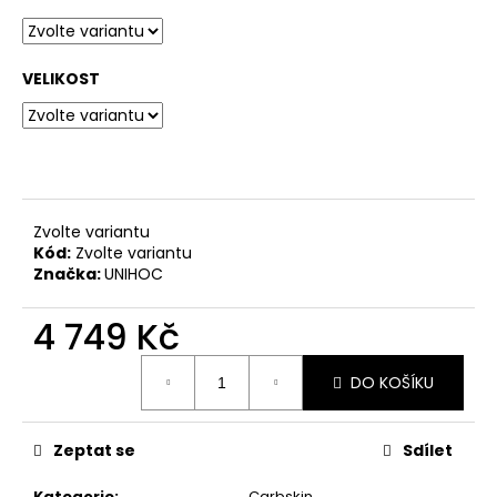
č
u
j
e
VELIKOST
m
e
Zvolte variantu
Kód:
Zvolte variantu
Značka:
UNIHOC
4 749 Kč
Měrná
DO KOŠÍKU
cena:
Zeptat se
Sdílet
Kategorie
:
Carbskin