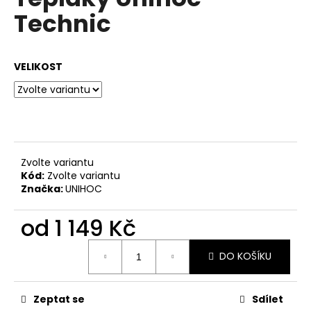
je
a
Technic
0,0
z
j
5
í
hvězdiček.
VELIKOST
t
?
HLEDAT
Zvolte variantu
Kód:
Zvolte variantu
Značka:
UNIHOC
D
od
1 149 Kč
o
Měrná
p
DO KOŠÍKU
cena:
o
r
u
Zeptat se
Sdílet