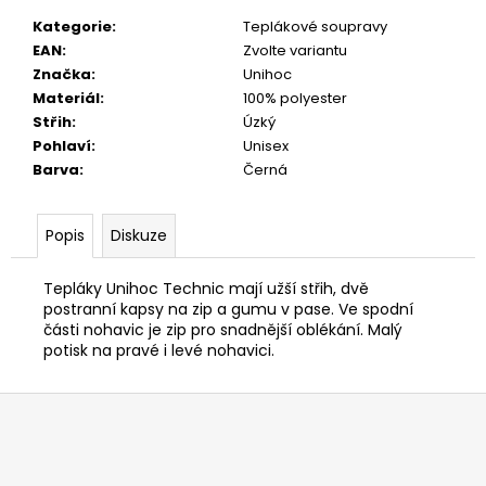
č
u
Kategorie
:
Teplákové soupravy
j
EAN
:
Zvolte variantu
e
Značka
:
Unihoc
m
Materiál
:
100% polyester
e
Střih
:
Úzký
Pohlaví
:
Unisex
Barva
:
Černá
Popis
Diskuze
Tepláky Unihoc Technic mají užší střih, dvě
postranní kapsy na zip a gumu v pase. Ve spodní
části nohavic je zip pro snadnější oblékání. Malý
potisk na pravé i levé nohavici.
Z
á
p