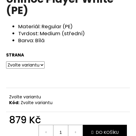
je
a
(PE)
0,0
z
j
5
í
hvězdiček.
Materiál: Regular (PE)
t
Tvrdost: Medium (střední)
?
Barva: Bílá
STRANA
HLEDAT
D
Zvolte variantu
o
Kód:
Zvolte variantu
p
o
879 Kč
r
Měrná
u
DO KOŠÍKU
cena: