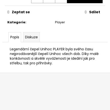
č
u
j
Zeptat se
Sdílet
e
m
Kategorie
:
Player
e
Popis
Diskuze
Legendární čepel Unihoc PLAYER byla svého času
nejprodávanější čepelí Unihoc všech dob. Díky malé
konkávnosti a skvělé vyváženosti je ideální jak pro
střelbu, tak pro přihrávky.
Z
á
p
a
t
í