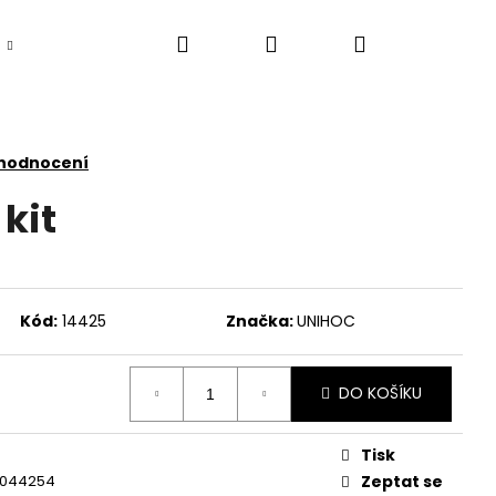
Hledat
Přihlášení
Nákupní
košík
 hodnocení
kit
Kód:
14425
Značka:
UNIHOC
DO KOŠÍKU
Tisk
6044254
Zeptat se