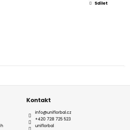
Sdílet
Kontakt
info
@
uniflorbal.cz
+420 728 725 523
ch
uniflorbal