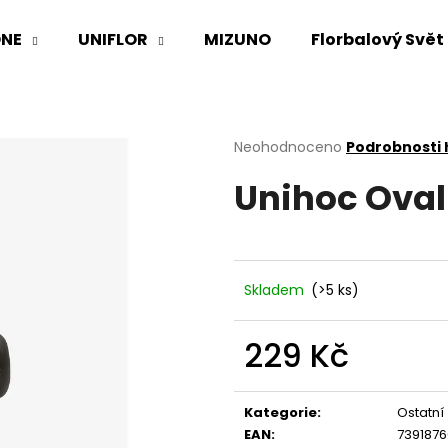
NE
UNIFLOR
MIZUNO
Florbalový Svět
Co potřebujete najít?
Průměrné
Neohodnoceno
Podrobnosti
hodnocení
Unihoc Oval 
produktu
HLEDAT
je
0,0
z
5
Doporučujeme
hvězdiček.
Skladem
(>5 ks)
229 Kč
Měrná
cena:
Kategorie
:
Ostatní
EAN
:
739187