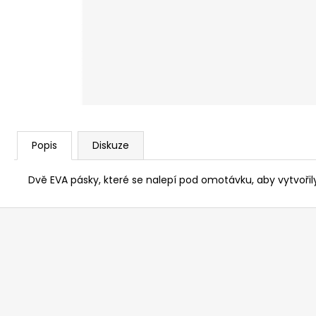
Popis
Diskuze
Dvě EVA pásky, které se nalepí pod omotávku, aby vytvořily
Z
á
p
a
t
í