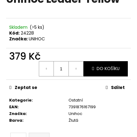
je
a
0,0
z
j
5
í
hvězdiček.
Skladem
(>5 ks)
t
Kód:
24228
?
Značka:
UNIHOC
379 Kč
Měrná
DO KOŠÍKU
cena:
HLEDAT
Zeptat se
Sdílet
D
Kategorie
:
Ostatní
o
EAN
:
7391876167199
p
Značka
:
Unihoc
o
Barva
:
Žlutá
r
u