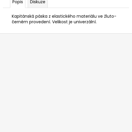
č
Popis
Diskuze
u
j
Kapitánská páska z elastického materiálu ve žluto-
e
černém provedení. Velikost je univerzální.
m
e
Z
á
p
a
t
í