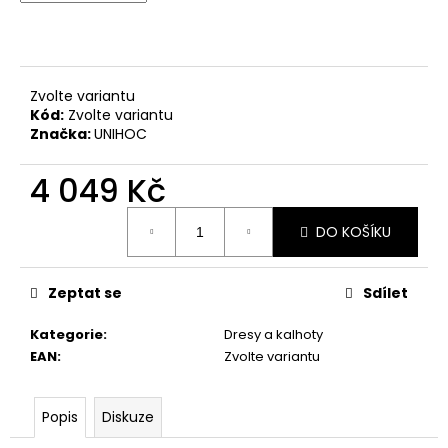
č
u
j
e
m
Zvolte variantu
e
Kód:
Zvolte variantu
Značka:
UNIHOC
4 049 Kč
Měrná
DO KOŠÍKU
cena:
Zeptat se
Sdílet
Kategorie
:
Dresy a kalhoty
EAN
:
Zvolte variantu
Popis
Diskuze