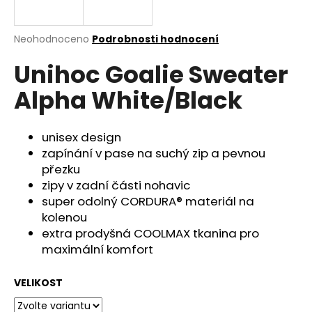
a
j
Průměrné
Neohodnoceno
Podrobnosti hodnocení
í
hodnocení
Unihoc Goalie Sweater
produktu
t
je
?
Alpha White/Black
0,0
z
5
hvězdiček.
unisex design
zapínání v pase na suchý zip a pevnou
HLEDAT
přezku
zipy v zadní části nohavic
super odolný CORDURA® materiál na
kolenou
D
extra prodyšná COOLMAX tkanina pro
o
maximální komfort
p
o
r
VELIKOST
u