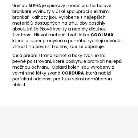
Unihoc ALPHA je špičkový model pro florbalové
brankáře vyvinutý v úzké spolupráci s elitními
brankáři. Kalhoty jsou vyrobené z nejlepších
materiálů dostupných na trhu, aby dosáhly
absolutní špičkové kvality a nabídly dlouhou
životnost. Hlavní materiál tvoří látka
COOLMAX
,
která je super prodyšná a pomáhá rychleji odvádět
vlhkost na povrch tkaniny, kde se odpařuje.
Celá přední strana kalhot a boky tvoří extra
pevné polstrování, které poskytuje brankáři nejlepší
možnou ochranu. Oblasti kolen jsou vyrobeny z
velmi silné látky zvané
CORDURA
, která nabízí
perfektní odolnost pro tuto velmi namáhanou
oblast.
Z
á
p
a