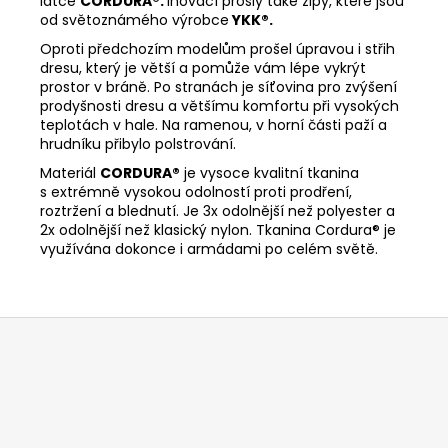
látce
CORDURA®.
Inovací prošly také zipy, které jsou
od světoznámého výrobce
YKK®.
Oproti předchozím modelům prošel úpravou i střih
dresu, který je větší a pomůže vám lépe vykrýt
prostor v bráně. Po stranách je síťovina pro zvýšení
prodyšnosti dresu a většímu komfortu při vysokých
teplotách v hale. Na ramenou, v horní části paží a
hrudníku přibylo polstrování.
Materiál
CORDURA®
je vysoce kvalitní tkanina
s extrémně vysokou odolností proti prodření,
roztržení a blednutí. Je 3x odolnější než polyester a
2x odolnější než klasický nylon. Tkanina Cordura® je
využívána dokonce i armádami po celém světě.
Z
á
p
a
t