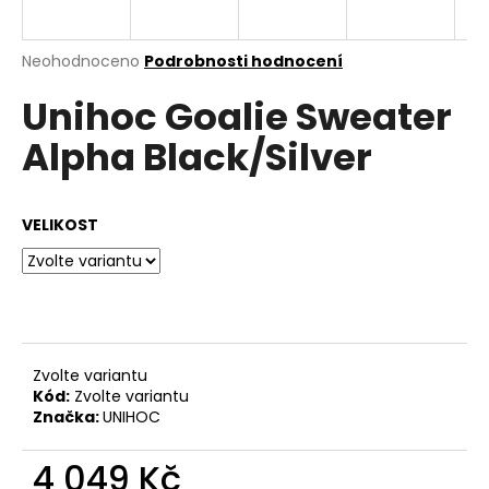
a
j
Průměrné
Neohodnoceno
Podrobnosti hodnocení
í
hodnocení
Unihoc Goalie Sweater
produktu
t
je
?
Alpha Black/Silver
0,0
z
5
hvězdiček.
VELIKOST
HLEDAT
D
o
Zvolte variantu
p
Kód:
Zvolte variantu
o
Značka:
UNIHOC
r
u
4 049 Kč