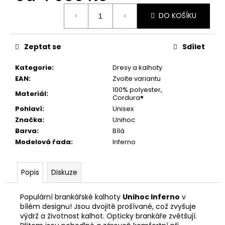
č
Měrná
u
DO KOŠÍKU
cena:
j
e
m
Zeptat se
Sdílet
e
Kategorie
:
Dresy a kalhoty
EAN
:
Zvolte variantu
100% polyester,
Materiál
:
Cordura®
Pohlaví
:
Unisex
Značka
:
Unihoc
Barva
:
Bílá
Modelová řada
:
Inferno
Popis
Diskuze
Populární brankářské kalhoty
Unihoc Inferno
v
bílém designu! Jsou dvojitě prošívané, což zvyšuje
výdrž a životnost kalhot. Opticky brankáře zvětšují.