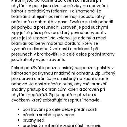
Přitom jsou pohodlné a zároveň komfortní při
chytání. V pase jsou dva suché zipy na upevnění
kalhot s praktickým řešením. To znamená, že
brankáři s útlejším pasem nemají spoustu látky
nařasené a nahrnuté v pase. Zvyšuje se tak pohodlí
při pohybu a přesunech. Zároveň je pod suchými
zipy ještě pás s přezkou, který pevné uchycení v
pase ještě umocní. Na kolenou je odolný a mezi
brankáři oblíbený materiál Cordura, který se
vyznačuje dlouhou životností a odolností při
přesunech v brankovišti. Po celé délce přední strany
jsou kalhoty vypolstrované.
Pokud používáte pouze klasický suspenzor, polstry v
kalhotách poskytnou maximální ochranu. Zip určený
pro úpravu chráničů je umístěný na zadní straně
nohavic. Je dostatečně dlouhý, aby měl brankář
snadný přístup k chráničům kolen a zároveň při
chytání nepřekáží. Zip je opatřen přezkou s
cvočkem, který zabraňuje rozepnutí nohavic.
polstrování po celé délce přední části
pásek a suché zipy v pase
pružný sed
prodyšný materiál v zadní části nohavic