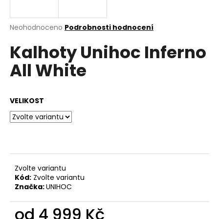
a
j
Průměrné
Neohodnoceno
Podrobnosti hodnocení
í
hodnocení
Kalhoty Unihoc Inferno
produktu
t
je
?
All White
0,0
z
5
hvězdiček.
VELIKOST
HLEDAT
D
o
Zvolte variantu
p
Kód:
Zvolte variantu
o
Značka:
UNIHOC
r
u
od
4 999 Kč