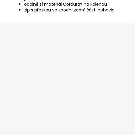
odolnější materiál Cordura® na kolenou
zip s přezkou ve spodní zadní části nohavic
Z
á
p
a
t
í