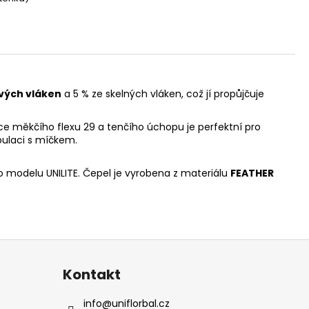
vých vláken
a 5 % ze skelných vláken, což jí propůjčuje
 měkčího flexu 29 a tenčího úchopu je perfektní pro
pulaci s míčkem.
o modelu UNILITE. Čepel je vyrobena z materiálu
FEATHER
Kontakt
info
@
uniflorbal.cz