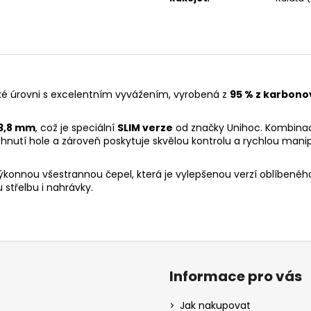
oké úrovni s excelentním vyvážením, vyrobená z
95 % z karbono
3,8 mm
, což je speciální
SLIM verze
od značky Unihoc.
Kombinace
ohnutí hole a zároveň poskytuje skvělou kontrolu a rychlou mani
ýkonnou všestrannou čepel, která je vylepšenou verzí oblíbenéh
 střelbu i nahrávky.
Informace pro vás
Jak nakupovat