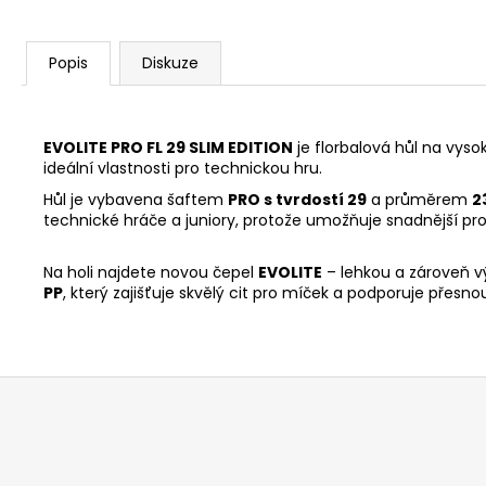
Popis
Diskuze
EVOLITE PRO FL 29 SLIM EDITION
je florbalová hůl na vys
ideální vlastnosti pro technickou hru.
Hůl je vybavena šaftem
PRO s tvrdostí 29
a průměrem
2
technické hráče a juniory, protože umožňuje snadnější pr
Na holi najdete novou čepel
EVOLITE
– lehkou a zároveň v
PP
, který zajišťuje skvělý cit pro míček a podporuje přesnou
Z
á
p
a