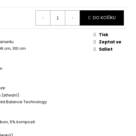
DO KOŠÍKU
Tisk
variantu
Zeptat se
96 cm, 100 cm
Sdílet
m
 PP
(střední)
olid Balance Technology
bon, 5% kompozit
(tenká)