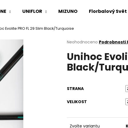
NE
UNIFLOR
MIZUNO
Florbalový Svět
oc Evolite PRO FL 29 Slim Black/Turquoise
Co potřebujete najít?
Průměrné
Neohodnoceno
Podrobnosti
hodnocení
Unihoc Evoli
produktu
HLEDAT
je
Black/Turqu
0,0
z
5
Doporučujeme
hvězdiček.
STRANA
VELIKOST
Zvolte variantu