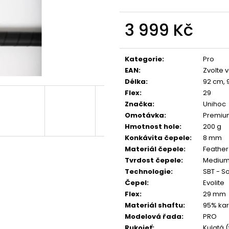
3 999 Kč
Měrná
cena:
Kategorie
:
Pro
EAN
:
Zvolte 
Délka
:
92 cm, 
Flex
:
29
Značka
:
Unihoc
Omotávka
:
Premiu
Hmotnost hole
:
200 g
Konkávita čepele
:
8 mm
Materiál čepele
:
Feather
Tvrdost čepele
:
Medium 
Technologie
:
SBT - S
Čepel
:
Evolite
Flex
:
29 mm
Materiál shaftu
:
95% kar
Modelová řada
:
PRO
Rukojeť
:
Kulatá 