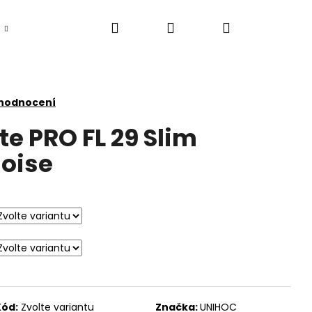
Hledat
Přihlášení
Nákupní
košík
 hodnocení
te PRO FL 29 Slim
oise
Kód:
Zvolte variantu
Značka:
UNIHOC