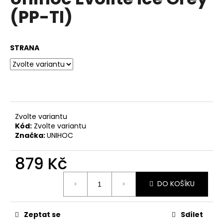
je
a
(PP-TI)
0,0
z
j
5
í
hvězdiček.
STRANA
t
?
HLEDAT
Zvolte variantu
Kód:
Zvolte variantu
Značka:
UNIHOC
D
879 Kč
o
Měrná
p
DO KOŠÍKU
cena:
o
r
u
Zeptat se
Sdílet