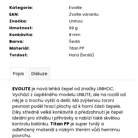
č
u
Kategorie
:
Evolite
j
EAN
:
Zvolte variantu
e
Značka
:
Unihoc
m
Hmotnost
:
69 g
e
Konkávita
:
8 mm
Barva
:
Šedá
Materiál
:
Titan PP
Tvrdost
:
Hard (tvrdá)
Popis
Diskuze
EVOLITE
je nová lehká čepel od značky UNIHOC.
Vychází z úspěšného modelu UNILITE, ale na rozdíl od
něj je o trochu vyšší a delší. Má zvýšenou torzní
pevnost podél hrací plochy až k horní části čepele.
Díky středně velké konkávitě a předzahnutí je čepel
ideální pro střelbu i přihrávky a nabízí také skvělou
kontrolu balónku.
Titan PP
je super tvrdý a
odlehčený materiál s nízkým třením vůči hernímu
povrchu.