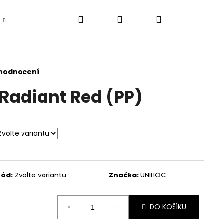
Hledat
Přihlášení
Nákupní
košík
 hodnocení
 Radiant Red (PP)
Kód:
Zvolte variantu
Značka:
UNIHOC
DO KOŠÍKU