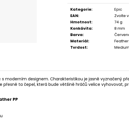
cena:
Kategorie
:
Epic
EAN
:
Zvolte 
Hmotnost
:
74 g
Konkávita
:
8 mm
Barva
:
Červen
Materiál
:
Feather
Tvrdost
:
Medium 
c s moderním designem. Charakteristikou je jasně vyznačený p
 je přesně ta čepel, která bude většině hráčů velice vyhovovat, pr
ather PP
ou