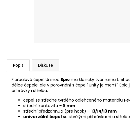
Popis
Diskuze
Florbalová čepel Unihoc
Epic
má klasický tvar rámu Uniho
délce čepele, ale v porovnání s čepelí Unity je menší. Epic
přihrávky i střelbu.
čepel ze středně tvrdého odlehčeného materiálu
Fe
střední konkávita –
8 mm
střední předzahnutí (pre hook) –
13/14/13 mm
univerzální čepel
se skvělými přihrávkami a střelb