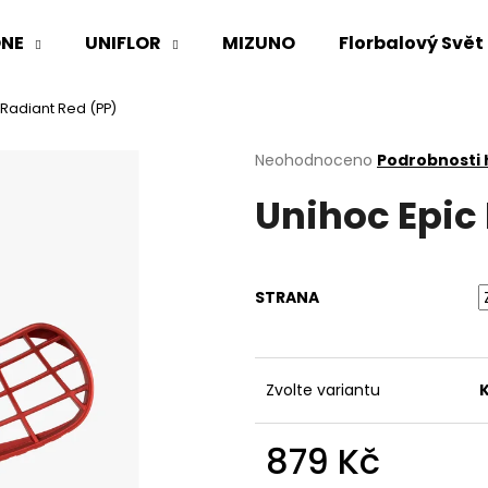
NE
UNIFLOR
MIZUNO
Florbalový Svět
 Radiant Red (PP)
Co potřebujete najít?
Průměrné
Neohodnoceno
Podrobnosti
hodnocení
Unihoc Epic
produktu
HLEDAT
je
0,0
z
5
Doporučujeme
STRANA
hvězdiček.
Zvolte variantu
879 Kč
Měrná