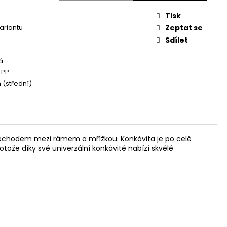
Tisk
variantu
Zeptat se
Sdílet
á
 PP
(střední)
řechodem mezi rámem a mřížkou. Konkávita je po celé
otože díky své univerzální konkávitě nabízí skvělé