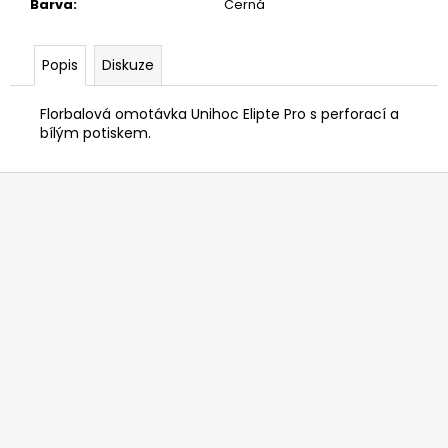
č
Barva
:
Černá
u
j
Popis
Diskuze
e
m
e
Florbalová omotávka Unihoc Elipte Pro s perforací a
bílým potiskem.
Z
á
p
a
t
í