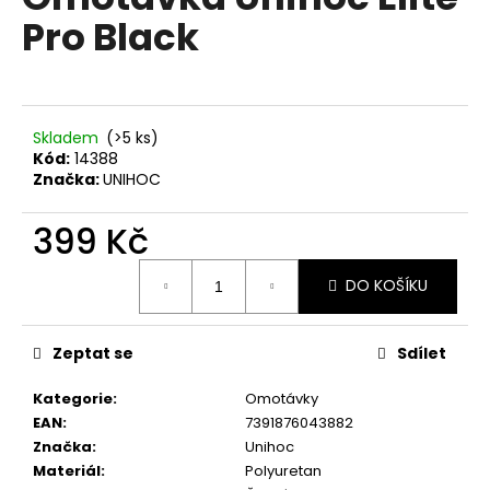
je
a
Pro Black
0,0
z
j
5
í
hvězdiček.
t
?
Skladem
(>5 ks)
Kód:
14388
Značka:
UNIHOC
399 Kč
HLEDAT
Měrná
DO KOŠÍKU
cena:
D
Zeptat se
Sdílet
o
p
Kategorie
:
Omotávky
o
EAN
:
7391876043882
r
Značka
:
Unihoc
u
Materiál
:
Polyuretan