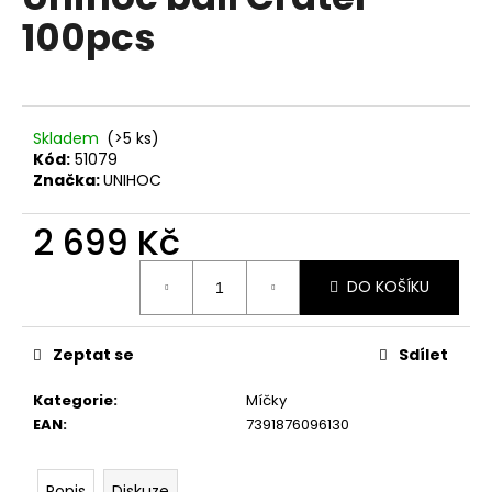
je
a
100pcs
0,0
z
j
5
í
hvězdiček.
t
?
Skladem
(>5 ks)
Kód:
51079
Značka:
UNIHOC
2 699 Kč
HLEDAT
Měrná
DO KOŠÍKU
cena:
D
Zeptat se
Sdílet
o
p
Kategorie
:
Míčky
o
EAN
:
7391876096130
r
u
Popis
Diskuze