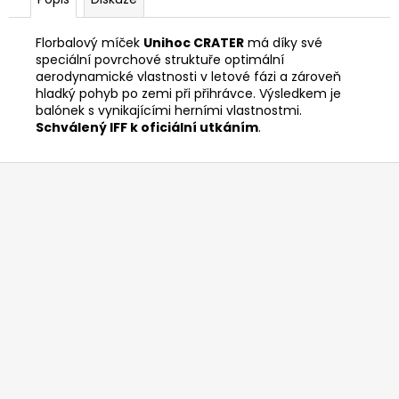
č
u
j
Florbalový míček
Unihoc CRATER
má díky své
e
speciální povrchové struktuře optimální
aerodynamické vlastnosti v letové fázi a zároveň
m
hladký pohyb po zemi při přihrávce. Výsledkem je
e
balónek s vynikajícími herními vlastnostmi.
Schválený IFF k oficiální utkáním
.
Z
á
p
a
t
í