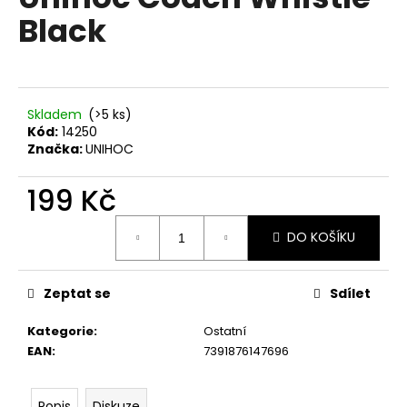
je
a
Black
0,0
z
j
5
í
hvězdiček.
t
?
Skladem
(>5 ks)
Kód:
14250
Značka:
UNIHOC
199 Kč
HLEDAT
Měrná
DO KOŠÍKU
cena:
D
Zeptat se
Sdílet
o
p
Kategorie
:
Ostatní
o
EAN
:
7391876147696
r
u
Popis
Diskuze