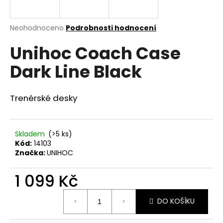
a
j
Průměrné
Neohodnoceno
Podrobnosti hodnocení
í
hodnocení
Unihoc Coach Case
produktu
t
je
?
Dark Line Black
0,0
z
5
hvězdiček.
Trenérské desky
HLEDAT
Skladem
(>5 ks)
Kód:
14103
Značka:
UNIHOC
D
o
1 099 Kč
p
o
Měrná
r
DO KOŠÍKU
cena:
u