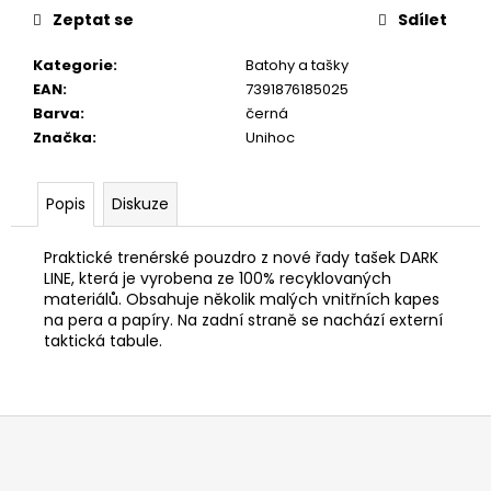
č
Zeptat se
Sdílet
u
j
Kategorie
:
Batohy a tašky
e
EAN
:
7391876185025
m
Barva
:
černá
e
Značka
:
Unihoc
Popis
Diskuze
Praktické trenérské pouzdro z nové řady tašek DARK
LINE, která je vyrobena ze 100% recyklovaných
materiálů. Obsahuje několik malých vnitřních kapes
na pera a papíry. Na zadní straně se nachází externí
taktická tabule.
Z
á
p