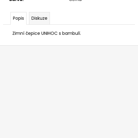
č
u
j
Popis
Diskuze
e
m
Zimní čepice UNIHOC s bambulí.
e
Z
á
p
a
t
í