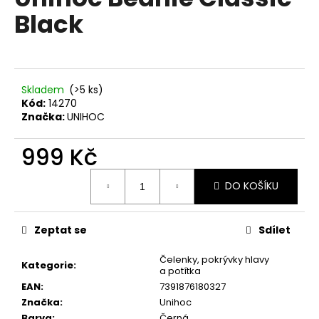
je
a
Black
0,0
z
j
5
í
hvězdiček.
t
?
Skladem
(>5 ks)
Kód:
14270
Značka:
UNIHOC
999 Kč
HLEDAT
Měrná
DO KOŠÍKU
cena:
D
Zeptat se
Sdílet
o
p
Čelenky, pokrývky hlavy
Kategorie
:
a potítka
o
EAN
:
7391876180327
r
Značka
:
Unihoc
u
Barva
:
Černá