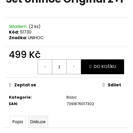
je
a
0,0
z
j
5
í
hvězdiček.
Skladem
(2 ks)
t
Kód:
51730
?
Značka:
UNIHOC
499 Kč
Měrná
DO KOŠÍKU
cena:
HLEDAT
Zeptat se
Sdílet
D
Kategorie
:
Basic
o
EAN
:
7391876017302
p
o
r
Popis
Diskuze
u