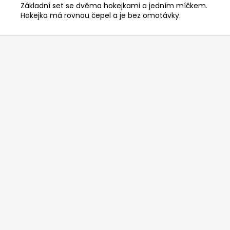
č
Základní set se dvěma hokejkami a jedním míčkem.
u
Hokejka má rovnou čepel a je bez omotávky.
j
e
Z
m
á
e
p
a
t
í