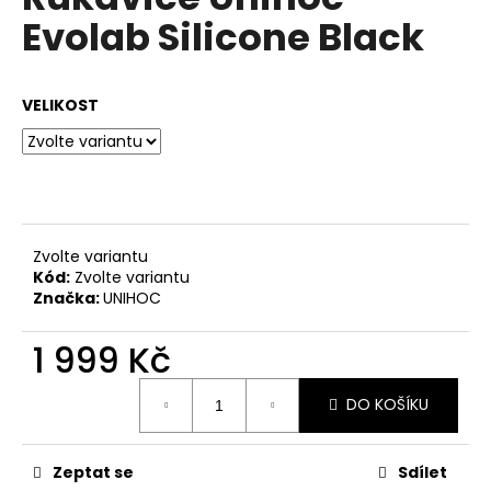
je
a
Evolab Silicone Black
0,0
z
j
5
í
hvězdiček.
VELIKOST
t
?
HLEDAT
Zvolte variantu
Kód:
Zvolte variantu
Značka:
UNIHOC
D
1 999 Kč
o
Měrná
p
DO KOŠÍKU
cena:
o
r
u
Zeptat se
Sdílet