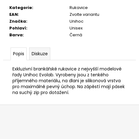
č
u
Kategorie
:
Rukavice
j
EAN
:
Zvolte variantu
e
Značka
:
Unihoc
m
Pohlaví
:
Unisex
e
Barva
:
Černá
Popis
Diskuze
Exkluzivní brankářské rukavice z nejvyšší modelové
řady Unihoc Evolab. Vyrobeny jsou z tenkého
příjemného materiálu, na dlani je silikonová vrstva
pro maximálně pevný úchop. Na zápěstí mají pásek
na suchý zip pro dotažení.
Z
á
p
a