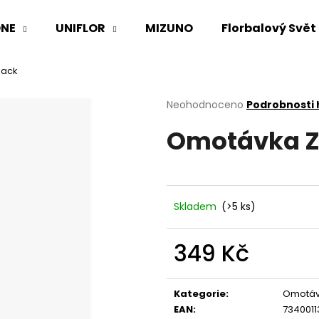
NE
UNIFLOR
MIZUNO
Florbalový Svět
lack
Co potřebujete najít?
Průměrné
Neohodnoceno
Podrobnosti
hodnocení
Omotávka Zo
produktu
HLEDAT
je
0,0
z
5
Doporučujeme
hvězdiček.
Skladem
(>5 ks)
349 Kč
Měrná
cena:
Kategorie
:
Omotáv
EAN
:
7340011