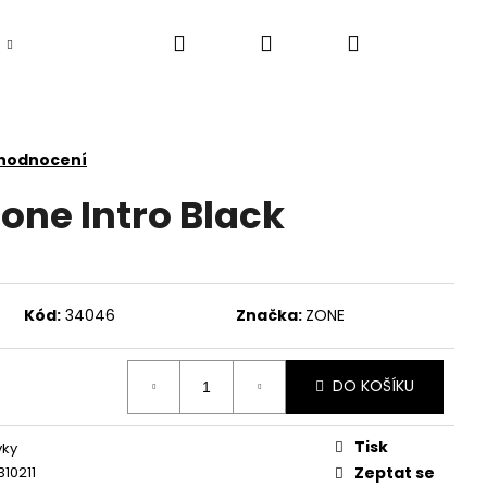
Hledat
Přihlášení
Nákupní
košík
 hodnocení
ne Intro Black
Kód:
34046
Značka:
ZONE
DO KOŠÍKU
Tisk
ky
310211
Zeptat se