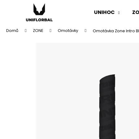
K
Přejít
na
o
UNIHOC
ZO
obsah
Zpět
Zpět
š
do
do
í
Domů
ZONE
Omotávky
Omotávka Zone Intro B
k
obchodu
obchodu