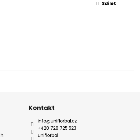
Sdílet
Kontakt
info
@
uniflorbal.cz
+420 728 725 523
ch
uniflorbal