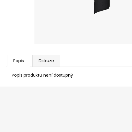
Popis
Diskuze
Popis produktu není dostupný
Z
á
p
a
t
í