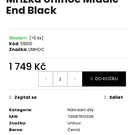
je
a
End Black
0,0
z
j
5
í
hvězdiček.
t
?
Skladem
(>5 ks)
Kód:
59613
Značka:
UNIHOC
1 749 Kč
HLEDAT
Měrná
DO KOŠÍKU
cena:
D
Zeptat se
Sdílet
o
p
Kategorie
:
Náhradní díly
o
EAN
:
7391876111208
r
Značka
:
Unihoc
u
Barva
:
Černá