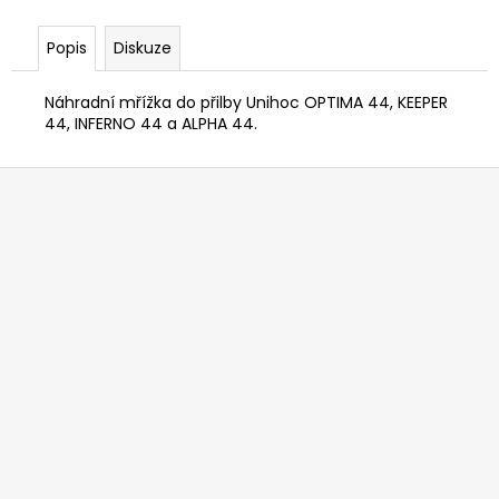
č
u
Popis
Diskuze
j
e
m
Náhradní mřížka do přilby Unihoc
OPTIMA 44, KEEPER
e
44, INFERNO 44 a ALPHA 44.
Z
á
p
a
t
í