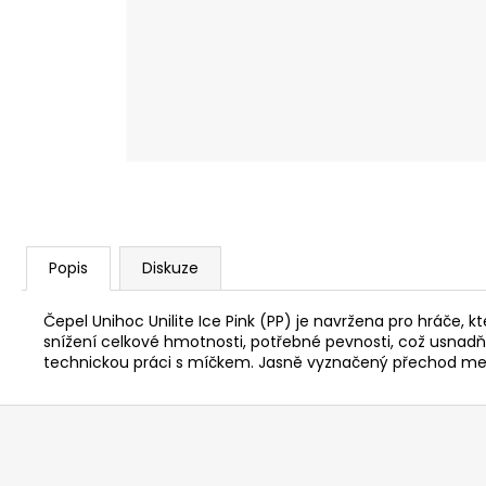
Popis
Diskuze
Čepel Unihoc Unilite Ice Pink (PP) je navržena pro hráče, kt
snížení celkové hmotnosti, potřebné pevnosti, což usnadň
technickou práci s míčkem. Jasně vyznačený přechod mezi
Z
á
p