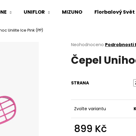
NE
UNIFLOR
MIZUNO
Florbalový Svět
oc Unilite Ice Pink (PP)
Co potřebujete najít?
Průměrné
Neohodnoceno
Podrobnosti
hodnocení
Čepel Unihoc
produktu
HLEDAT
je
0,0
z
5
Doporučujeme
STRANA
hvězdiček.
Zvolte variantu
899 Kč
Měrná