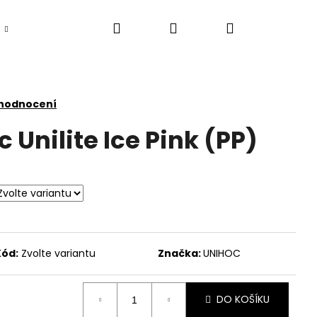
Hledat
Přihlášení
Nákupní
košík
 hodnocení
 Unilite Ice Pink (PP)
Kód:
Zvolte variantu
Značka:
UNIHOC
DO KOŠÍKU