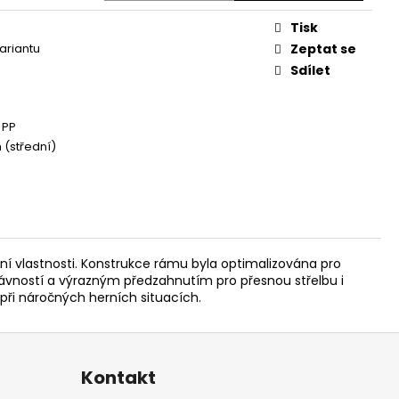
Tisk
variantu
Zeptat se
Sdílet
 PP
(střední)
rní vlastnosti. Konstrukce rámu byla optimalizována pro
kávností a výrazným předzahnutím pro přesnou střelbu i
ři náročných herních situacích.
Kontakt