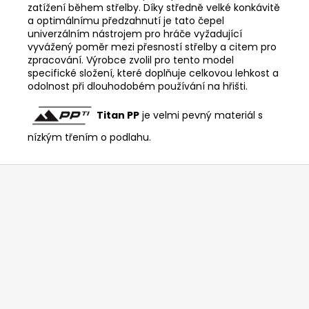
zatížení během střelby. Díky středně velké konkávitě
a optimálnímu předzahnutí je tato čepel
univerzálním nástrojem pro hráče vyžadující
vyvážený poměr mezi přesností střelby a citem pro
zpracování. Výrobce zvolil pro tento model
specifické složení, které doplňuje celkovou lehkost a
odolnost při dlouhodobém používání na hřišti.
Titan PP
je velmi pevný materiál s
nízkým třením o podlahu.
Z
á
p
a
t
í