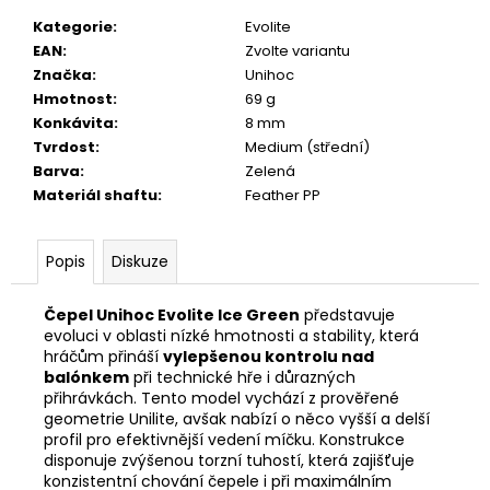
č
u
Kategorie
:
Evolite
j
EAN
:
Zvolte variantu
e
Značka
:
Unihoc
m
Hmotnost
:
69 g
e
Konkávita
:
8 mm
Tvrdost
:
Medium (střední)
Barva
:
Zelená
Materiál shaftu
:
Feather PP
Popis
Diskuze
Čepel Unihoc Evolite Ice Green
představuje
evoluci v oblasti nízké hmotnosti a stability, která
hráčům přináší
vylepšenou kontrolu nad
balónkem
při technické hře i důrazných
přihrávkách. Tento model vychází z prověřené
geometrie Unilite, avšak nabízí o něco vyšší a delší
profil pro efektivnější vedení míčku. Konstrukce
disponuje zvýšenou torzní tuhostí, která zajišťuje
konzistentní chování čepele i při maximálním