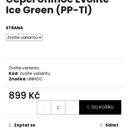
je
a
Ice Green (PP-TI)
0,0
z
j
5
í
hvězdiček.
STRANA
t
?
HLEDAT
Zvolte variantu
Kód:
Zvolte variantu
Značka:
UNIHOC
D
899 Kč
o
Měrná
p
DO KOŠÍKU
cena:
o
r
u
Zeptat se
Sdílet