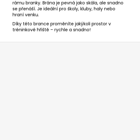
rámu branky. Brána je pevná jako skála, ale snadno
se přenáší. Je ideální pro školy, kluby, haly nebo
hraní venku.
Díky této brance proměníte jakýkoli prostor v
tréninkové hřiště – rychle a snadno!
Z
á
p
a
t
í