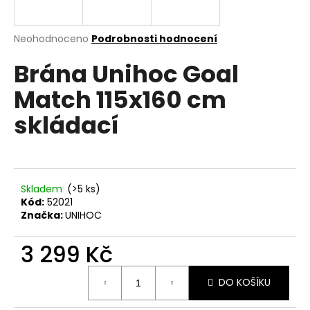
a
j
Průměrné
Neohodnoceno
Podrobnosti hodnocení
í
hodnocení
Brána Unihoc Goal
produktu
t
je
?
Match 115x160 cm
0,0
z
skládací
5
hvězdiček.
HLEDAT
Skladem
(>5 ks)
Kód:
52021
Značka:
UNIHOC
D
o
3 299 Kč
p
o
Měrná
r
DO KOŠÍKU
cena:
u