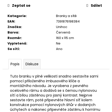
č
u
Zeptat se
Sdílet
j
Kategorie
:
Branky a sítě
e
EAN
:
7391876198384
m
Značka
:
Unihoc
e
Barva
:
Červená
Rozměr
:
160 x 115 cm
Vypletená
:
Ne
Se sítí
:
Ano
Popis
Diskuze
Tuto branku v plné velikosti snadno sestavíte sami
pomocí přiloženého imbusového klíče a
montážního návodu. Je vyrobena z pevného
ocelového rámu a dodává se s černou nylonovou
sítí a bílou zástěnou pro jasný kontrast. Nejprve
sestavte rám, poté připevněte hlavní síť kolem
konstrukce pomocí nylonových šňůr v dodaných
úchytech a nakonec připevněte zástěnu k hornímu