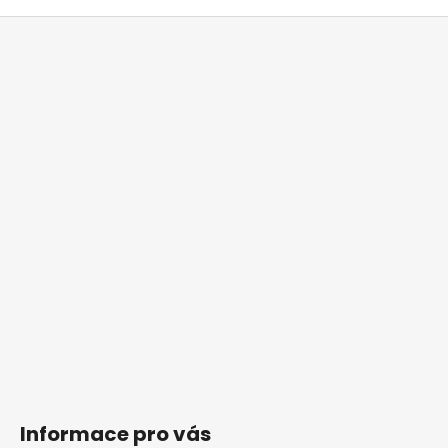
Z
á
p
a
t
í
Informace pro vás