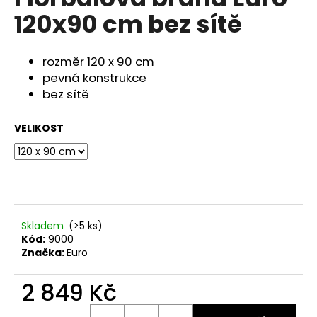
je
a
120x90 cm bez sítě
0,0
z
j
5
í
hvězdiček.
rozměr 120 x 90 cm
t
pevná konstrukce
?
bez sítě
VELIKOST
HLEDAT
D
Skladem
(>5 ks)
o
Kód:
9000
Značka:
Euro
p
o
2 849 Kč
r
u
Měrná