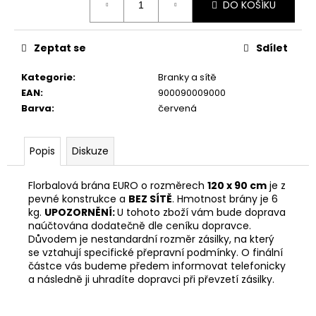
č
DO KOŠÍKU
cena:
u
j
e
Zeptat se
Sdílet
m
e
Kategorie
:
Branky a sítě
EAN
:
900090009000
Barva
:
červená
Popis
Diskuze
Florbalová brána EURO o rozměrech
120 x 90 cm
je z
pevné konstrukce a
BEZ SÍTĚ
. Hmotnost brány je 6
kg.
UPOZORNĚNÍ:
U tohoto zboží vám bude doprava
naúčtována dodatečně dle ceníku dopravce.
Důvodem je nestandardní rozměr zásilky, na který
se vztahují specifické přepravní podmínky. O finální
částce vás budeme předem informovat telefonicky
a následně ji uhradíte dopravci při převzetí zásilky.